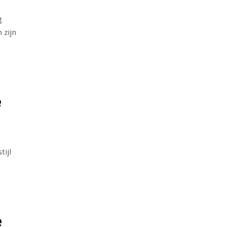
g
 zijn
e
tijl
e