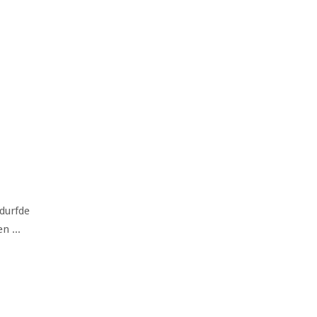
durfde
n ...