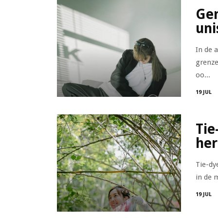
Gen
uni
In de 
grenze
oo...
19 JUL
Tie
her
Tie-dy
in de 
19 JUL