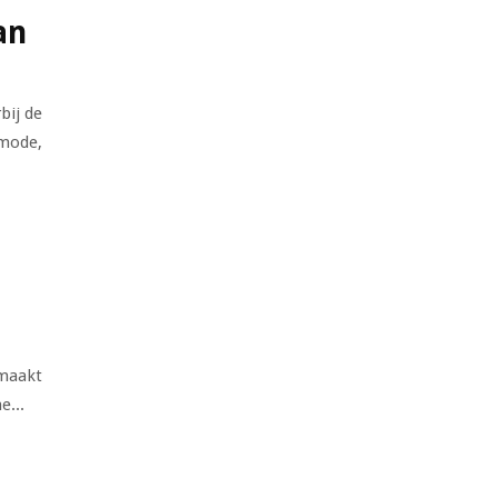
an
bij de
 mode,
emaakt
e...