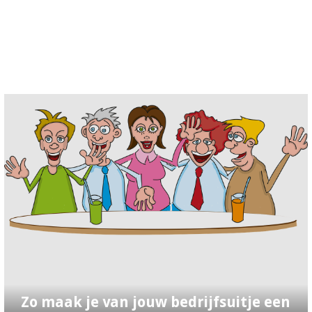
Zo maak je van jouw bedrijfsuitje een