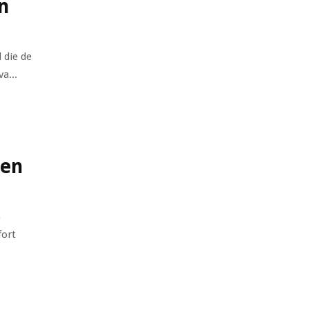
n
 die de
a...
 en
s
fort