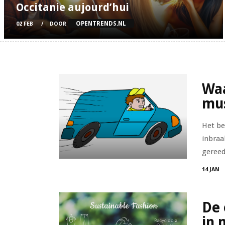
Occitanie aujourd’hui
OPENTRENDS.NL
02 FEB
DOOR
Waa
mus
Het be
inbraa
gereed.
14 JAN
De 
in 