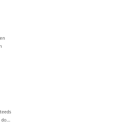
ren
n
steeds
do...