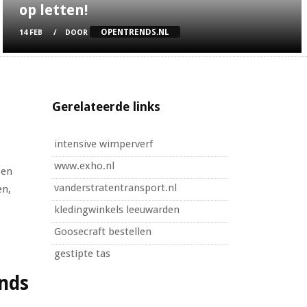
op letten!
OPENTRENDS.NL
14 FEB
DOOR
Gerelateerde links
intensive wimperverf
www.exho.nl
 en
vanderstratentransport.nl
en,
kledingwinkels leeuwarden
Goosecraft bestellen
gestipte tas
nds