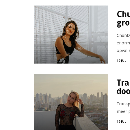
Chu
gro
Chunky
enorm 
opvalle
19 JUL
Tra
doo
Transp
meer p
19 JUL