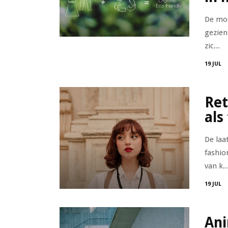
De mod
gezien
zic...
19 JUL
Ret
als
De laa
fashio
van k..
19 JUL
Ani