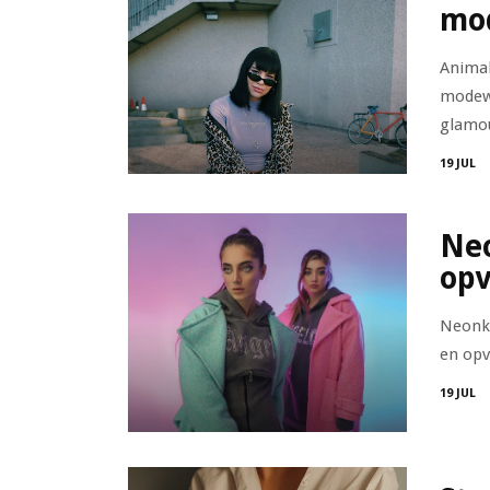
mo
Animal
modewe
glamou
19 JUL
Neo
opv
Neonkl
en opv
19 JUL