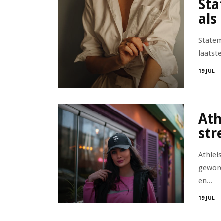
Sta
als
Statem
laatst
19 JUL
Ath
str
Athlei
geword
en...
19 JUL